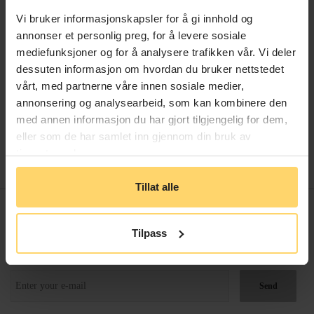
andre verdenskrig ble det flyttet til et hotell i USA.
Vi bruker informasjonskapsler for å gi innhold og
Nå er vi både stolte og heldige som har det her på
annonser et personlig preg, for å levere sosiale
Hotel No13.
mediefunksjoner og for å analysere trafikken vår. Vi deler
dessuten informasjon om hvordan du bruker nettstedet
Nyt mønsteret, fargene og stemningen!
vårt, med partnerne våre innen sosiale medier,
annonsering og analysearbeid, som kan kombinere den
med annen informasjon du har gjort tilgjengelig for dem,
eller som de har samlet inn gjennom din bruk av
BOOK NÅ
tjenestene deres.
Tillat alle
Tilpass
Newsletter