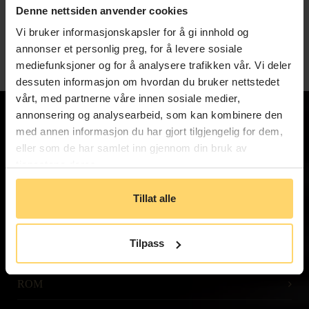
Denne nettsiden anvender cookies
Vi bruker informasjonskapsler for å gi innhold og
Jeg ønsker å motta tilbud og informasjon fra Hotel No13. Jeg
annonser et personlig preg, for å levere sosiale
har lest og akseptert
terms & conditions
mediefunksjoner og for å analysere trafikken vår. Vi deler
dessuten informasjon om hvordan du bruker nettstedet
vårt, med partnerne våre innen sosiale medier,
annonsering og analysearbeid, som kan kombinere den
med annen informasjon du har gjort tilgjengelig for dem,
Hotel No 13 is the urban heart of Bergen, close
eller som de har samlet inn gjennom din bruk av
to all the sights and happenings.
tjenestene deres.
Tillat alle
Tilpass
ROM