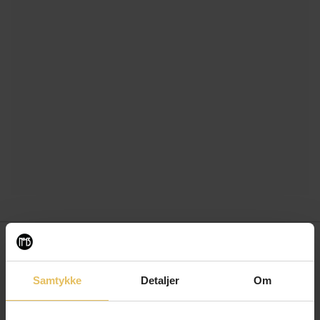
Newsletter
Samtykke
Detaljer
Om