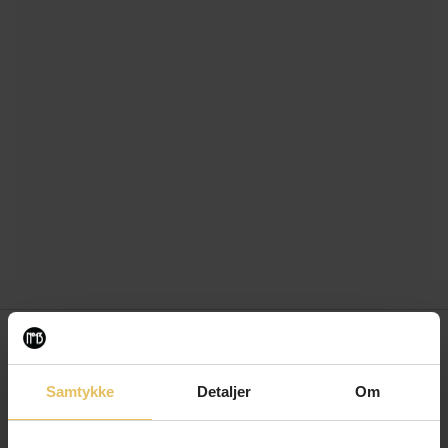
Newsletter
Samtykke
Detaljer
Om