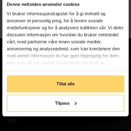
Denne nettsiden anvender cookies
Vi bruker informasjonskapsler for å gi innhold og
Jeg ønsker å motta tilbud og informasjon fra Hotel No13.
annonser et personlig preg, for å levere sosiale
Jeg har lest og akseptert
terms & conditions
mediefunksjoner og for å analysere trafikken vår. Vi deler
dessuten informasjon om hvordan du bruker nettstedet
vårt, med partnerne våre innen sosiale medier,
annonsering og analysearbeid, som kan kombinere den
med annen informasjon du har gjort tilgjengelig for dem,
Hotel No 13 is the urban heart of Bergen,
eller som de har samlet inn gjennom din bruk av
close to all the sights and happenings.
tjenestene deres.
Tillat alle
Tilpass
ROM